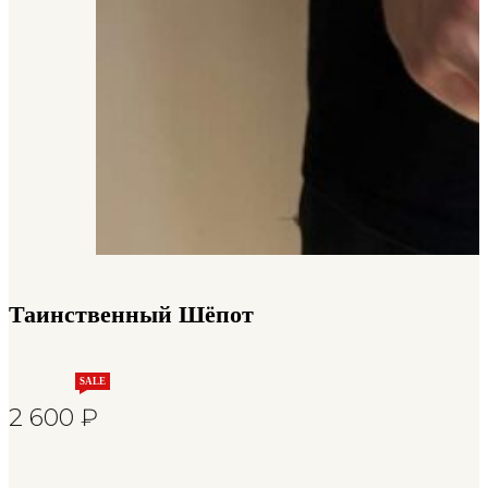
Таинственный Шёпот
SALE
2 600
₽