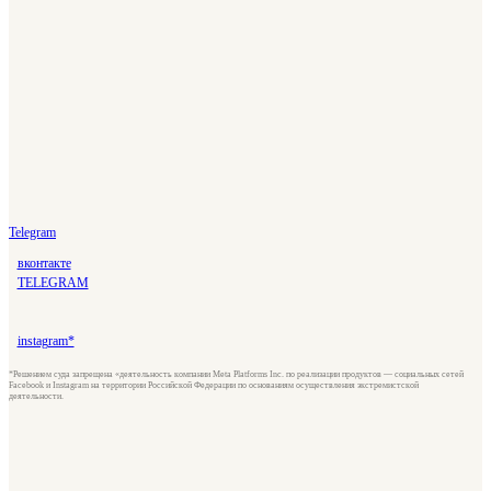
Telegram
вконтакте
TELEGRAM
instagram*
*Решением суда запрещена «деятельность компании Meta Platforms Inc. по реализации продуктов — социальных сетей
Facebook и Instagram на территории Российской Федерации по основаниям осуществления экстремистской
деятельности.