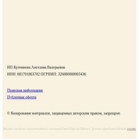
ИП
Купчинова Ангелина Валерьевна
ИНН:
681701863702
ОГРНИП:
326680000003436
Правовая информация
Публичная оферта
© Копирование материалов, защищенных авторским правом, запрещено
Защита от ботов осуществляется с помощью SmartCaptcha Яндекса. Условия обработки данных:
ссылка