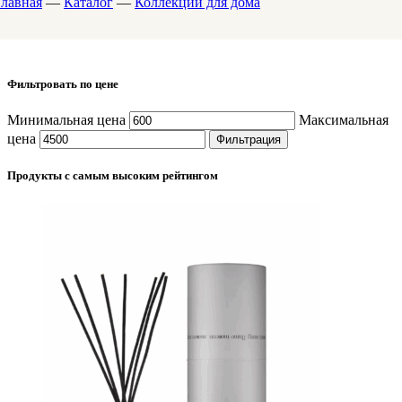
Главная
—
Каталог
—
Коллекции для дома
Фильтровать по цене
Минимальная цена
Максимальная
цена
Фильтрация
Продукты с самым высоким рейтингом