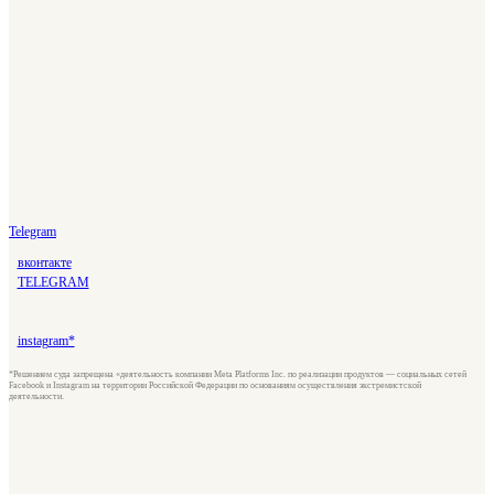
Telegram
вконтакте
TELEGRAM
instagram*
*Решением суда запрещена «деятельность компании Meta Platforms Inc. по реализации продуктов — социальных сетей
Facebook и Instagram на территории Российской Федерации по основаниям осуществления экстремистской
деятельности.