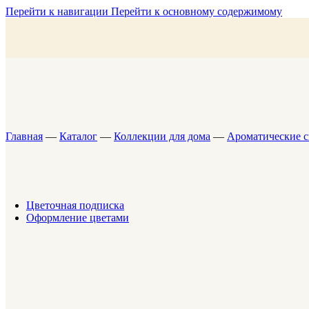
Композиции в кашпо
Перейти к навигации
Перейти к основному содержимому
Букеты для мужчин
SALE
Цветочная подписка
Коллекция для дома
Вазы
Подсвечники
Ароматические свечи
Ароматические диффузоры
Душистая вода
Благовония
Жидкое мыло для рук
Главная
—
Каталог
—
Коллекции для дома
—
Ароматические с
Гель для душа
Крема для тела, рук и ногтей
Аксессуары
Подарочный сертификат
SALE
Цветочная подписка
Оформление цветами