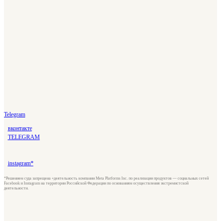
Telegram
вконтакте
TELEGRAM
instagram*
*Решением суда запрещена «деятельность компании Meta Platforms Inc. по реализации продуктов — социальных сетей
Facebook и Instagram на территории Российской Федерации по основаниям осуществления экстремистской
деятельности.