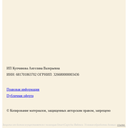
ИП
Купчинова Ангелина Валерьевна
ИНН:
681701863702
ОГРНИП:
326680000003436
Правовая информация
Публичная оферта
© Копирование материалов, защищенных авторским правом, запрещено
Защита от ботов осуществляется с помощью SmartCaptcha Яндекса. Условия обработки данных:
ссылка