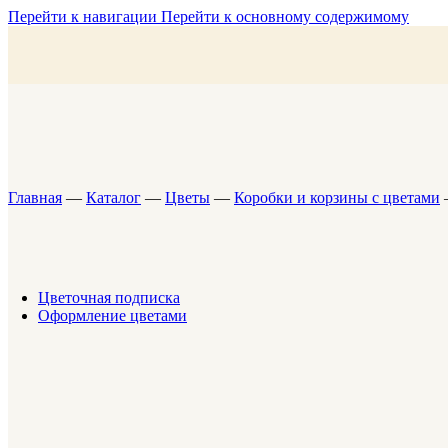
Композиции в кашпо
Перейти к навигации
Перейти к основному содержимому
Букеты для мужчин
SALE
Цветочная подписка
Коллекция для дома
Вазы
Подсвечники
Ароматические свечи
Ароматические диффузоры
Душистая вода
Благовония
Жидкое мыло для рук
Главная
—
Каталог
—
Цветы
—
Коробки и корзины с цветами
Гель для душа
Крема для тела, рук и ногтей
Аксессуары
Подарочный сертификат
SALE
Цветочная подписка
Оформление цветами