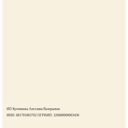
ИП
Купчинова Ангелина Валерьевна
ИНН:
681701863702
ОГРНИП:
326680000003436