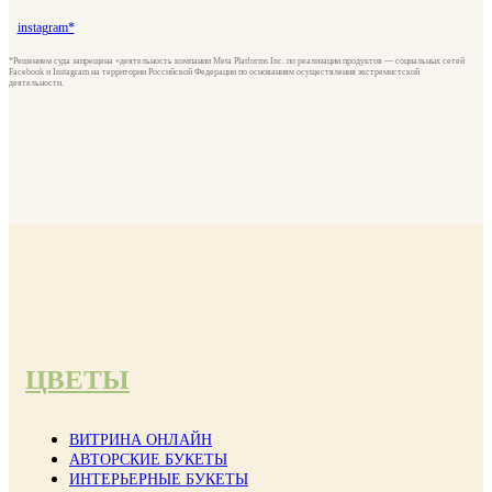
instagram*
*Решением суда запрещена «деятельность компании Meta Platforms Inc. по реализации продуктов — социальных сетей
Facebook и Instagram на территории Российской Федерации по основаниям осуществления экстремистской
деятельности.
ЦВЕТЫ
ВИТРИНА ОНЛАЙН
АВТОРСКИЕ БУКЕТЫ
ИНТЕРЬЕРНЫЕ БУКЕТЫ