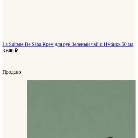
La Sultane De Saba Крем для рук Зеленый чай и Имбирь 50 мл
3 600
₽
Продано